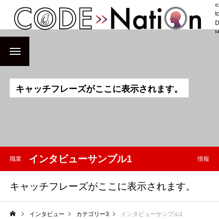
E
t
D
H
キ
ャ
ッ
チ
フ
レ
ー
ズ
が
こ
こ
に
表
示
さ
れ
ま
す
。
インタビューサンプル1
職業
情報
キャッチフレーズがここに表示されます。
インタビュー
カテゴリー3
インタビューサンプル1